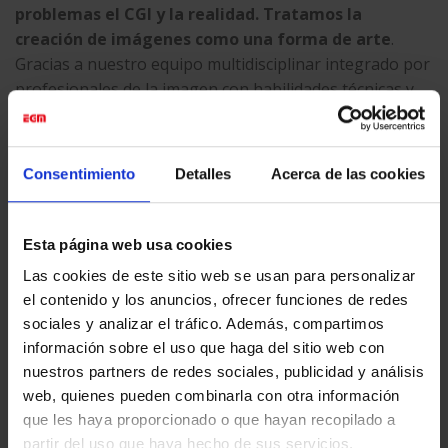
problemas el CGI y la realidad.
Tratamos la
creación de imágenes como una forma de arte
.
Gracias a nuestro equipo multidisciplinar integrado por
profesionales de la imagen con habilidades técnicas y
creativas, que aseguran que se alcance la más alta
calidad requerida por el cliente.
En EGM tenemos la
experiencia para hacer que los vehículos cobren
Consentimiento
Detalles
Acerca de las cookies
vida.
Esta página web usa cookies
Las cookies de este sitio web se usan para personalizar
el contenido y los anuncios, ofrecer funciones de redes
sociales y analizar el tráfico. Además, compartimos
Esta entrada fue publicada en
Digital Content
y etiquetada
360º
,
Animación Digital
,
CGI
,
Digital Content
,
Posproducción Digital
,
Realidad
información sobre el uso que haga del sitio web con
Virtual
,
Visualización 3D
.
nuestros partners de redes sociales, publicidad y análisis
web, quienes pueden combinarla con otra información
que les haya proporcionado o que hayan recopilado a
EGM_TEST
partir del uso que haya hecho de sus servicios.