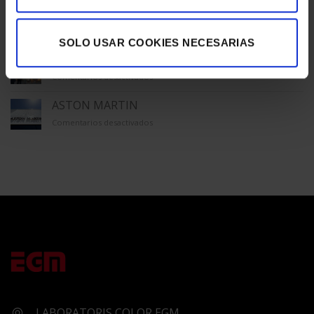
TECLA SALA
en
Comentarios desactivados
SOLO USAR COOKIES NECESARIAS
TECLA
SALA
GALERÍA ÚNICO
en
Comentarios desactivados
GALERÍA
ÚNICO
ASTON MARTIN
en
Comentarios desactivados
ASTON
MARTIN
LABORATORIS COLOR EGM