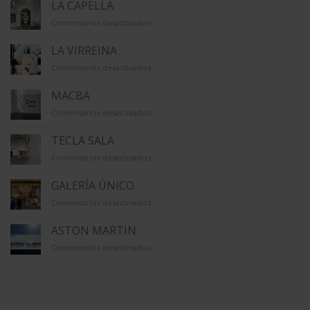
LA CAPELLA
en
Comentarios desactivados
LA
CAPELLA
LA VIRREINA
en
Comentarios desactivados
LA
VIRREINA
MACBA
en
Comentarios desactivados
MACBA
TECLA SALA
en
Comentarios desactivados
TECLA
SALA
GALERÍA ÚNICO
en
Comentarios desactivados
GALERÍA
ÚNICO
ASTON MARTIN
en
Comentarios desactivados
ASTON
MARTIN