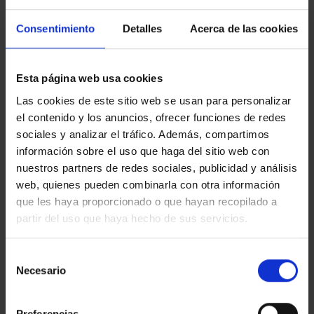
Publicado en
Digital Content
|
Etiquetado
CGI
,
Digital Content
,
Consentimiento
Detalles
Acerca de las cookies
Visualización 3D
DIGITAL CONTENT
Esta página web usa cookies
CAR PORTFOLIO
Las cookies de este sitio web se usan para personalizar
el contenido y los anuncios, ofrecer funciones de redes
POSTED ON
JUNIO 13, 2019
BY
EGM_TEST
sociales y analizar el tráfico. Además, compartimos
información sobre el uso que haga del sitio web con
nuestros partners de redes sociales, publicidad y análisis
13
Jun
web, quienes pueden combinarla con otra información
que les haya proporcionado o que hayan recopilado a
partir del uso que haya hecho de sus servicios.
Selección
Necesario
de
consentimiento
Una de las especialidades de nuestro equipo de
Preferencias