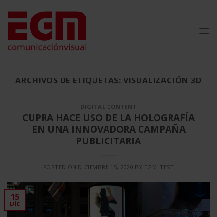
Saltar
al
contenido
ARCHIVOS DE ETIQUETAS:
VISUALIZACIÓN 3D
DIGITAL CONTENT
CUPRA HACE USO DE LA HOLOGRAFÍA
EN UNA INNOVADORA CAMPAÑA
PUBLICITARIA
POSTED ON
DICIEMBRE 15, 2020
BY
EGM_TEST
15
Dic