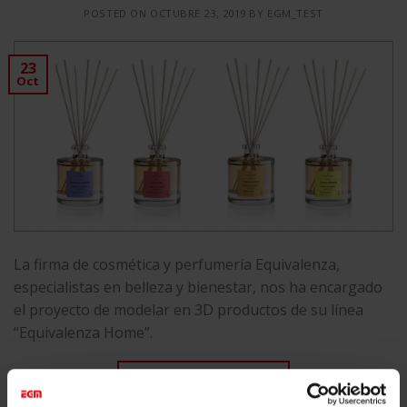
POSTED ON
OCTUBRE 23, 2019
BY
EGM_TEST
23
Oct
La firma de cosmética y perfumería Equivalenza,
especialistas en belleza y bienestar, nos ha encargado
el proyecto de modelar en 3D productos de su línea
“Equivalenza Home”.
CONTINUAR LEYENDO
→