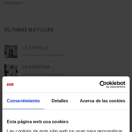
Wallpaper
ÚLTIMAS NOTICIAS
LA CAPELLA
en
Comentarios desactivados
LA
CAPELLA
LA VIRREINA
en
Comentarios desactivados
LA
VIRREINA
MACBA
en
Comentarios desactivados
MACBA
Consentimiento
Detalles
Acerca de las cookies
TECLA SALA
en
Comentarios desactivados
TECLA
Esta página web usa cookies
SALA
GALERÍA ÚNICO
Las cookies de este sitio web se usan para personalizar
en
Comentarios desactivados