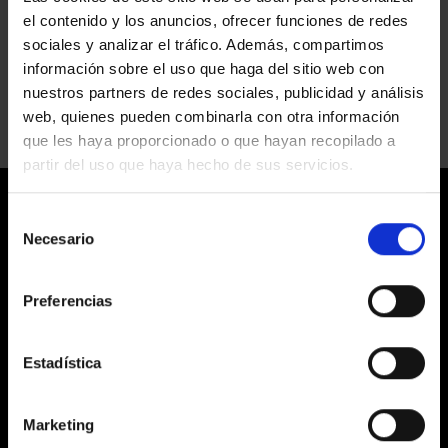
GALERÍA
el contenido y los anuncios, ofrecer funciones de redes
ÚNICO
ASTON MARTIN
sociales y analizar el tráfico. Además, compartimos
en
Comentarios desactivados
información sobre el uso que haga del sitio web con
ASTON
nuestros partners de redes sociales, publicidad y análisis
MARTIN
web, quienes pueden combinarla con otra información
que les haya proporcionado o que hayan recopilado a
partir del uso que haya hecho de sus servicios.
Selección
Necesario
de
consentimiento
Preferencias
LABORATORIS COLOR EGM
C/ Prats de Molló, 20 Barcelona 08021
Estadística
HORARIOS
Marketing
De Lunes a Viernes de 9:30 a 18:00h