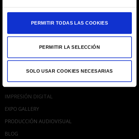
HORARIO AGOSTO
De Lunes a Viernes de 9:30 a 15.00h
PERMITIR TODAS LAS COOKIES
ATENCIÓN AL CLIENTE
932 01 63 88
egm@egm.es
PERMITIR LA SELECCIÓN
MAPA WEB
SOLO USAR COOKIES NECESARIAS
EMPRESA
IMPRESIÓN DIGITAL
EXPO GALLERY
PRODUCCIÓN AUDIOVISUAL
BLOG