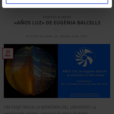
Vinilo
EVENTOS & EXPOS
«AÑOS LUZ» DE EUGÈNIA BALCELLS
POSTED ON
ABRIL 23, 2018
BY
EGM_TEST
23
Abr
UN VIAJE HACIA LA MEMORIA DEL UNIVERSO La
reconocida artista catalana Eugènia Balcells