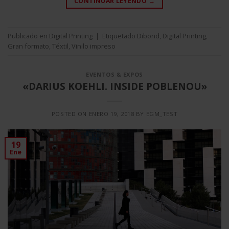
CONTINUAR LEYENDO
→
Publicado en
Digital Printing
|
Etiquetado
Dibond
,
Digital Printing
,
Gran formato
,
Téxtil
,
Vinilo impreso
EVENTOS & EXPOS
«DARIUS KOEHLI. INSIDE POBLENOU»
POSTED ON
ENERO 19, 2018
BY
EGM_TEST
19
Ene