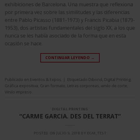
exhibiciones de Barcelona. Una muestra que reflexiona
por primera vez sobre las similitudes y las diferencias
entre Pablo Picasso (1881-1973) y Francis Picabia (1879-
1953), dos artistas fundamentales del siglo XX, a los que
nunca se les había asociado de la forma que en esta
ocasión se hace.
CONTINUAR LEYENDO
→
Publicado en
Eventos & Expos
|
Etiquetado
Dibond
,
Digital Printing
,
Gráfica expositiva
,
Gran formato
,
Letras corporeas
,
vinilo de corte
,
Vinilo impreso
DIGITAL PRINTING
“CARME GARCIA. DES DEL TERRAT”
POSTED ON
JULIO 9, 2018
BY
EGM_TEST