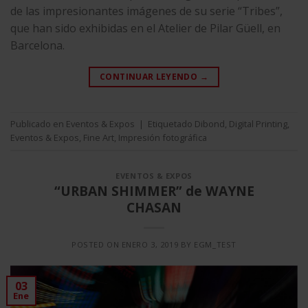
de las impresionantes imágenes de su serie “Tribes”,
que han sido exhibidas en el Atelier de Pilar Güell, en
Barcelona.
CONTINUAR LEYENDO
→
Publicado en
Eventos & Expos
|
Etiquetado
Dibond
,
Digital Printing
,
Eventos & Expos
,
Fine Art
,
Impresión fotográfica
EVENTOS & EXPOS
“URBAN SHIMMER” de WAYNE
CHASAN
POSTED ON
ENERO 3, 2019
BY
EGM_TEST
03
Ene