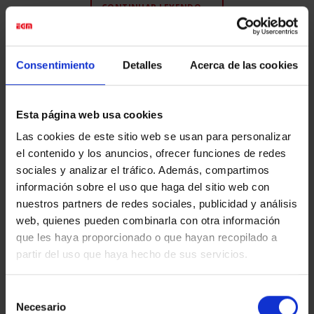
CONTINUAR LEYENDO
→
Publicado en
Digital Printing
|
Etiquetado
Dibond
,
Digital Printing
,
Consentimiento
Detalles
Acerca de las cookies
Eventos & Expos
,
Fine Art
EVENTOS & EXPOS
Esta página web usa cookies
SHOMEI TOMATSU
Las cookies de este sitio web se usan para personalizar
el contenido y los anuncios, ofrecer funciones de redes
POSTED ON
JUNIO 11, 2018
BY
EGM_TEST
sociales y analizar el tráfico. Además, compartimos
información sobre el uso que haga del sitio web con
nuestros partners de redes sociales, publicidad y análisis
11
Jun
web, quienes pueden combinarla con otra información
que les haya proporcionado o que hayan recopilado a
partir del uso que haya hecho de sus servicios.
Selección
Necesario
de