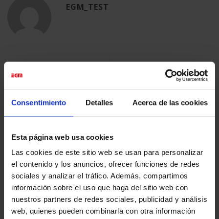
EGM_TEST
Comprometidos con la
Carlos Pérez Siquier
sostenibilidad y el medio
ambiente
Consentimiento
Detalles
Acerca de las cookies
Esta página web usa cookies
ÚLTIMAS NOTICIAS
Las cookies de este sitio web se usan para personalizar
el contenido y los anuncios, ofrecer funciones de redes
LA CAPELLA
sociales y analizar el tráfico. Además, compartimos
en
Comentarios desactivados
información sobre el uso que haga del sitio web con
LA
CAPELLA
LA VIRREINA
nuestros partners de redes sociales, publicidad y análisis
web, quienes pueden combinarla con otra información
en
Comentarios desactivados