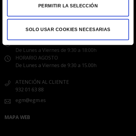
PERMITIR LA SELECCIÓN
LABORATORIS COLOR EGM
C/ Prats de Molló, 20 Barcelona 08021
SOLO USAR COOKIES NECESARIAS
HORARIOS
De Lunes a Viernes de 9:30 a 18:00h
HORARIO AGOSTO
De Lunes a Viernes de 9:30 a 15.00h
ATENCIÓN AL CLIENTE
932 01 63 88
egm@egm.es
MAPA WEB