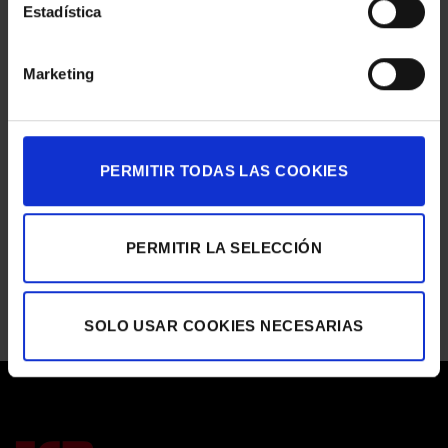
Estadística
LA
VIRREINA
MACBA
en
Comentarios desactivados
Marketing
MACBA
TECLA SALA
en
Comentarios desactivados
TECLA
SALA
GALERÍA ÚNICO
PERMITIR TODAS LAS COOKIES
en
Comentarios desactivados
GALERÍA
ÚNICO
ASTON MARTIN
PERMITIR LA SELECCIÓN
en
Comentarios desactivados
ASTON
MARTIN
SOLO USAR COOKIES NECESARIAS