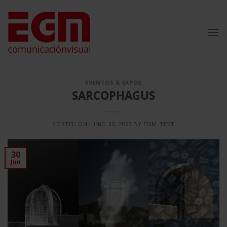
Saltar
al
contenido
EVENTOS & EXPOS
SARCOPHAGUS
POSTED ON
JUNIO 30, 2023
BY
EGM_TEST
30
Jun