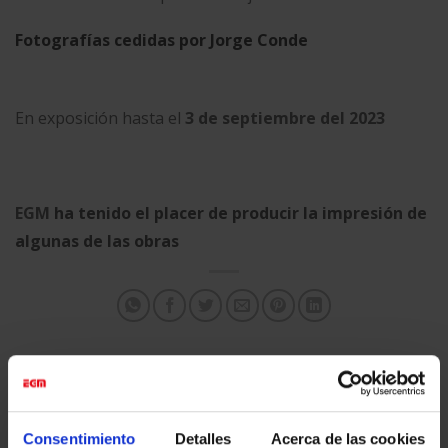
Fotografías cedidas por Jorge Conde
En exposición hasta el
3 de septiembre del 2023
EGM
ha tenido el placer de producir la
impresión de
algunas de las obras
Esta entrada fue publicada en
Eventos & Expos
y etiquetada
Actualidad
,
Digital Printing
,
Eventos & Expos
.
Consentimiento
Detalles
Acerca de las cookies