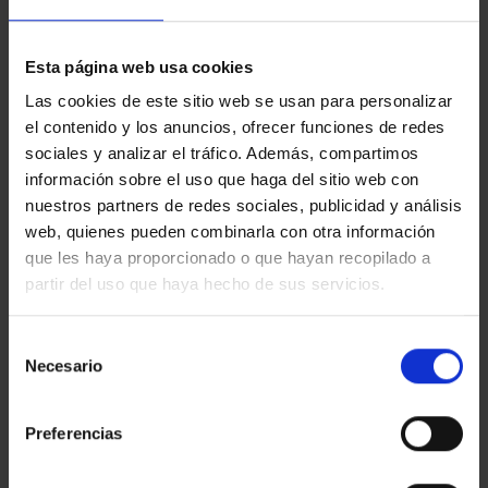
EGM_TEST
Esta página web usa cookies
Las cookies de este sitio web se usan para personalizar
el contenido y los anuncios, ofrecer funciones de redes
sociales y analizar el tráfico. Además, compartimos
III BECA JOANA BIARNÉS
información sobre el uso que haga del sitio web con
PARA JÓVENES
PALAU MARTORELL
nuestros partners de redes sociales, publicidad y análisis
FOTOPERIODISTAS
web, quienes pueden combinarla con otra información
que les haya proporcionado o que hayan recopilado a
partir del uso que haya hecho de sus servicios.
ÚLTIMAS NOTICIAS
Selección
Necesario
de
LA CAPELLA
consentimiento
en
Comentarios desactivados
LA
Preferencias
CAPELLA
LA VIRREINA
en
Comentarios desactivados