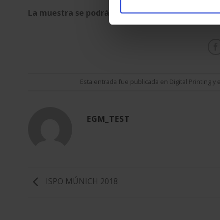
La muestra se podrá visitar del 7 de febrero al 
Esta entrada fue publicada en
Digital Printing
y 
EGM_TEST
ISPO MÚNICH 2018