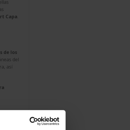
ellas
as
rt Capa
.
 de los
áneas del
a, así
ra