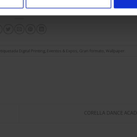
13 de mayo de 2018 en CaixaForum Sevilla.
etiquetada
Digital Printing
,
Eventos & Expos
,
Gran formato
,
Wallpaper
.
CORELLA DANCE ACA