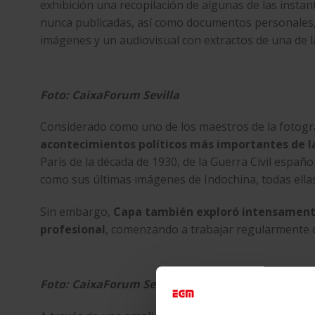
exhibición una recopilación de algunas de las instan
nunca publicadas, así como documentos personales, 
imágenes y un audiovisual con extractos de una de 
Foto: CaixaForum Sevilla
Considerado como uno de los maestros de la fotogr
acontecimientos políticos más importantes de l
París de la década de 1930, de la Guerra Civil españ
como sus últimas imágenes de Indochina, todas ella
Sin embargo,
Capa también exploró intensamente 
profesional
, comenzando a trabajar regularmente c
Foto: CaixaForum Sevilla