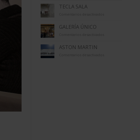
TECLA SALA
en
Comentarios desactivados
TECLA
SALA
GALERÍA ÚNICO
en
Comentarios desactivados
GALERÍA
ÚNICO
ASTON MARTIN
en
Comentarios desactivados
ASTON
MARTIN