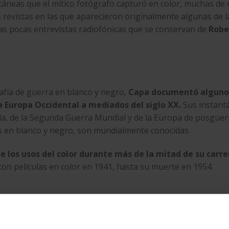
táneas que el mítico fotógrafo capturó en color, muchas de 
revistas en las que aparecieron originalmente algunas de l
las pocas entrevistas radiofónicas que se conservan de
Robe
afía de guerra en blanco y negro,
Capa documentó algunos
a Europa Occidental a mediados del siglo XX.
Sus instant
ola, de la Segunda Guerra Mundial y de la Europa de posguerr
s en blanco y negro, son mundialmente conocidas.
los usos del color durante más de la mitad de su carre
on películas en color en 1941, hasta su muerte en 1954.