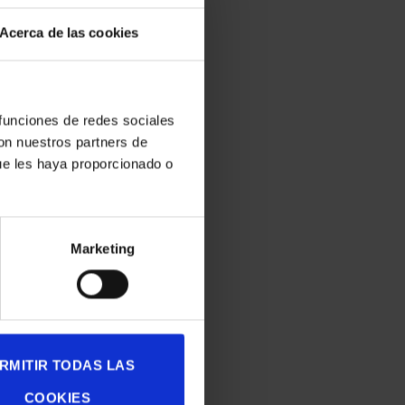
inguna
rtero
Acerca de las cookies
an de la
 funciones de redes sociales
 encargo,
con nuestros partners de
ue les haya proporcionado o
esas
Marketing
de
co y
RMITIR TODAS LAS
COOKIES