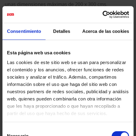
unas dimensiones máximas de 200 x 300 cms.
Consentimiento
Detalles
Acerca de las cookies
Esta entrada fue publicada en
Digital Printing
y etiquetada
Actualidad
,
Digital Printing
.
Esta página web usa cookies
Las cookies de este sitio web se usan para personalizar
el contenido y los anuncios, ofrecer funciones de redes
EGM_TEST
sociales y analizar el tráfico. Además, compartimos
información sobre el uso que haga del sitio web con
nuestros partners de redes sociales, publicidad y análisis
web, quienes pueden combinarla con otra información
que les haya proporcionado o que hayan recopilado a
EXPOSICIÓN ‘MÁS ALLÁ DE
partir del uso que haya hecho de sus servicios.
EXPOSICIÓN ‘SERRAT: 50
MAUTHAUSEN. FRANCESC
AÑOS DE CANCIONES’
BOIX, FOTÓGRAFO’
Selección
Necesario