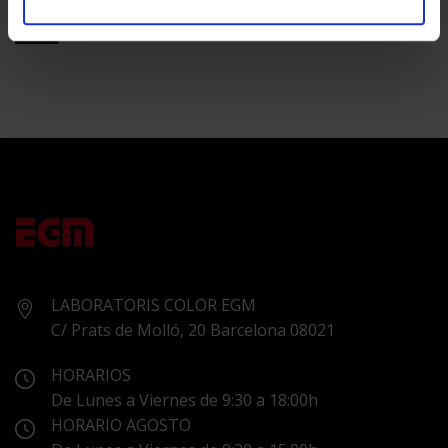
ÚNICO
ASTON MARTIN
en
Comentarios desactivados
ASTON
MARTIN
LABORATORIS COLOR EGM
C/ Prats de Molló, 20 Barcelona 08021
HORARIOS
De Lunes a Viernes de 9:30 a 18:00h
HORARIO AGOSTO