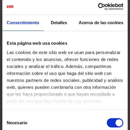
Consentimiento
Detalles
Acerca de las cookies
Esta página web usa cookies
Las cookies de este sitio web se usan para personalizar
el contenido y los anuncios, ofrecer funciones de redes
sociales y analizar el tráfico. Además, compartimos
información sobre el uso que haga del sitio web con
Ubú, espejo grotesco del hombre y sus abusos, aún se
nuestros partners de redes sociales, publicidad y análisis
ríe en las entrañas del arte contemporáneo.
web, quienes pueden combinarla con otra información
que les haya proporcionado o que hayan recopilado a
partir del uso que haya hecho de sus servicios.
En exposición hasta el 18 de enero del 2026.
Hemos producido y montado la obra y la gráfica
Selección
expositiva.
All made by
EGM
Necesario
de