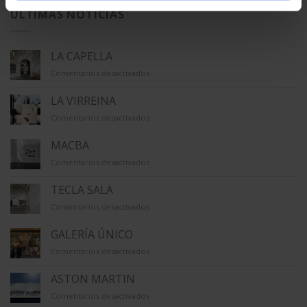
ÚLTIMAS NOTICIAS
LA CAPELLA
en
Comentarios desactivados
LA
CAPELLA
LA VIRREINA
en
Comentarios desactivados
LA
VIRREINA
MACBA
en
Comentarios desactivados
MACBA
TECLA SALA
en
Comentarios desactivados
TECLA
SALA
GALERÍA ÚNICO
en
Comentarios desactivados
GALERÍA
ÚNICO
ASTON MARTIN
en
Comentarios desactivados
ASTON