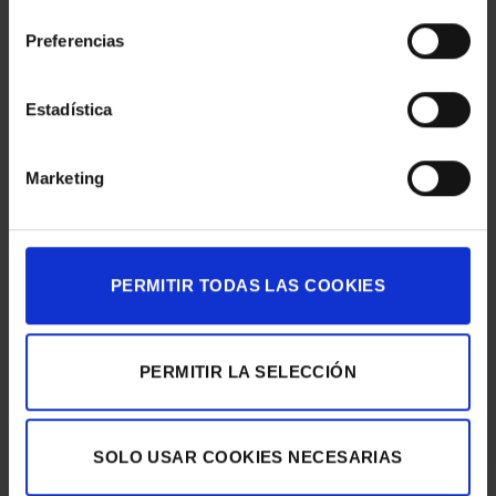
consentimiento
Fotografías: ©
Moreno & Soria
Preferencias
Estadística
Esta entrada fue publicada en
Actualidad
,
Digital Printing
,
Eventos &
Marketing
Expos
y etiquetada
Actualidad
,
Eventos & Expos
,
Gráfica expositiva
.
REDES
PERMITIR TODAS LAS COOKIES
PERMITIR LA SELECCIÓN
MUSEU PICASSO
FUNDACIÓ JOAN BROSSA
SOLO USAR COOKIES NECESARIAS