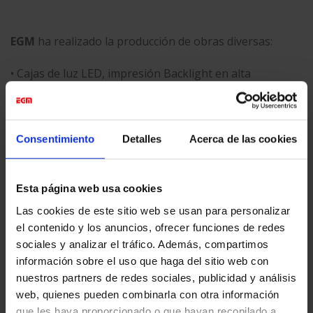
EGM
ha realizado la producción de obras diversas:
• Cajas de luz LED, impresión Backlight en alta
resolución, con metacrilato anti-reflex y marcos de
madera con teñido artesanal • Imágenes en papel
Photo Satín, impresión Fine Art con tintas pigmentadas,
Consentimiento
Detalles
Acerca de las cookies
sobre soporte Dibond para enmarcado.
Esta página web usa cookies
Las cookies de este sitio web se usan para personalizar
el contenido y los anuncios, ofrecer funciones de redes
Esta entrada fue publicada en
Eventos & Expos
y etiquetada
sociales y analizar el tráfico. Además, compartimos
Actualidad
,
Digital Printing
,
Eventos & Expos
.
información sobre el uso que haga del sitio web con
nuestros partners de redes sociales, publicidad y análisis
web, quienes pueden combinarla con otra información
EGM_TEST
que les haya proporcionado o que hayan recopilado a