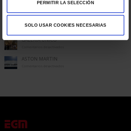
MACBA
PERMITIR LA SELECCIÓN
en
Comentarios desactivados
MACBA
TECLA SALA
SOLO USAR COOKIES NECESARIAS
en
Comentarios desactivados
TECLA
SALA
GALERÍA ÚNICO
en
Comentarios desactivados
GALERÍA
ÚNICO
ASTON MARTIN
en
Comentarios desactivados
ASTON
MARTIN