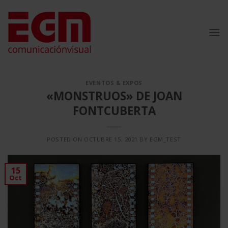
Saltar
al
contenido
EVENTOS & EXPOS
«MONSTRUOS» DE JOAN
FONTCUBERTA
POSTED ON
OCTUBRE 15, 2021
BY
EGM_TEST
15
Oct