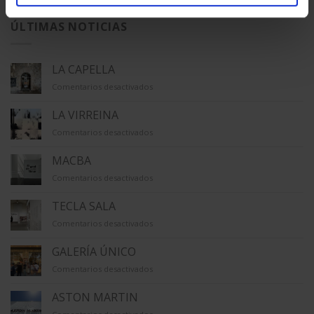
ÚLTIMAS NOTICIAS
LA CAPELLA
en
Comentarios desactivados
LA
CAPELLA
LA VIRREINA
en
Comentarios desactivados
LA
VIRREINA
MACBA
en
Comentarios desactivados
MACBA
TECLA SALA
en
Comentarios desactivados
TECLA
SALA
GALERÍA ÚNICO
en
Comentarios desactivados
GALERÍA
ÚNICO
ASTON MARTIN
en