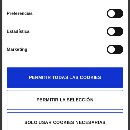
Igualada
.
consentimiento
Preferencias
Estadística
Esta entrada fue publicada en
Eventos & Expos
y etiquetada
Digitalización
,
Posproducción Digital
,
Retoque fotográfico
.
Marketing
EGM_TEST
PERMITIR TODAS LAS COOKIES
PERMITIR LA SELECCIÓN
TÀPIES. LA REALITAT EN
‘MIRADES DES DEL
PRIMER PLA
CONFINAMENT’
SOLO USAR COOKIES NECESARIAS