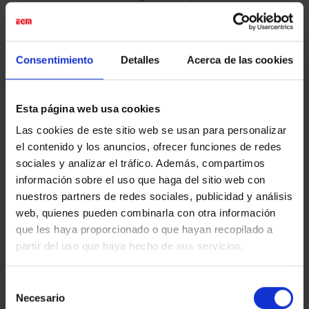
50.000 fotografías,
se han generado los archivos que
componen las 11 imágenes del mosaico con un
software específico de edición
y su posterior retoque
Consentimiento
Detalles
Acerca de las cookies
digital.
Esta página web usa cookies
Las cookies de este sitio web se usan para personalizar
el contenido y los anuncios, ofrecer funciones de redes
Cada imagen del mosaico está formada por
3600
sociales y analizar el tráfico. Además, compartimos
fotografías de 7,5 x5 cm.
cada una, con un tamaño
información sobre el uso que haga del sitio web con
final de 5 metros de ancho por 3 metros de alto.
nuestros partners de redes sociales, publicidad y análisis
web, quienes pueden combinarla con otra información
que les haya proporcionado o que hayan recopilado a
partir del uso que haya hecho de sus servicios.
«Miradas desde el confinamiento»
es un proyecto de
Joan Fontcuberta
, impulsado por
Òmnium Cultural
con
Selección
la colaboración del
Festival Cruilla
y el
Ayuntamiento de
Necesario
de