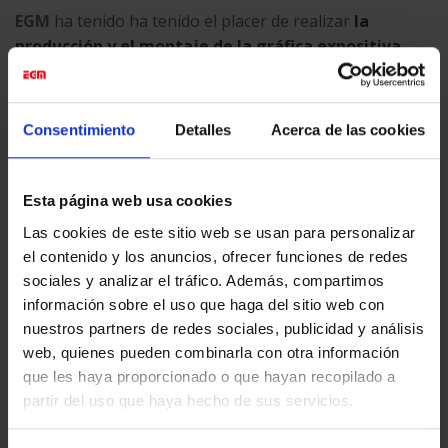
EGM
ha tenido ha tenido el placer de realizar
la
producción y el montaje de la gráfica expositiva
.
Consentimiento
Detalles
Acerca de las cookies
Esta página web usa cookies
Esta entrada fue publicada en
Eventos & Expos
y etiquetada
Las cookies de este sitio web se usan para personalizar
Actualidad
,
Digital Printing
,
Eventos & Expos
.
el contenido y los anuncios, ofrecer funciones de redes
sociales y analizar el tráfico. Además, compartimos
información sobre el uso que haga del sitio web con
EGM_TEST
nuestros partners de redes sociales, publicidad y análisis
web, quienes pueden combinarla con otra información
que les haya proporcionado o que hayan recopilado a
partir del uso que haya hecho de sus servicios.