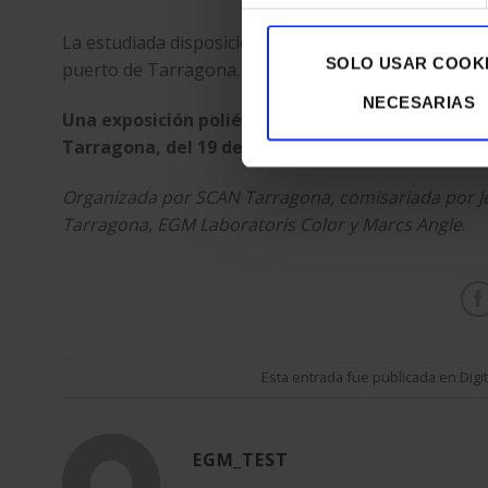
La estudiada disposición espacial de la colectiva ha
SOLO USAR COOK
puerto de Tarragona.
NECESARIAS
Una exposición poliédrica por su diversidad temá
Tarragona, del 19 de octubre al 8 de enero de 20
Organizada por SCAN Tarragona, comisariada por Je
Tarragona, EGM Laboratoris Color y Marcs Angle
.
Esta entrada fue publicada en
Digi
EGM_TEST