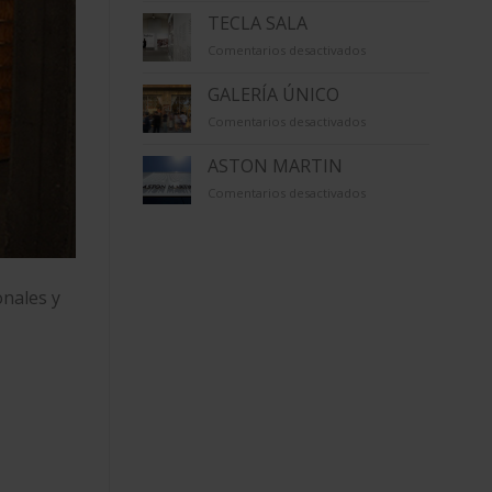
TECLA SALA
en
Comentarios desactivados
TECLA
SALA
GALERÍA ÚNICO
en
Comentarios desactivados
GALERÍA
ÚNICO
ASTON MARTIN
en
Comentarios desactivados
ASTON
MARTIN
onales y