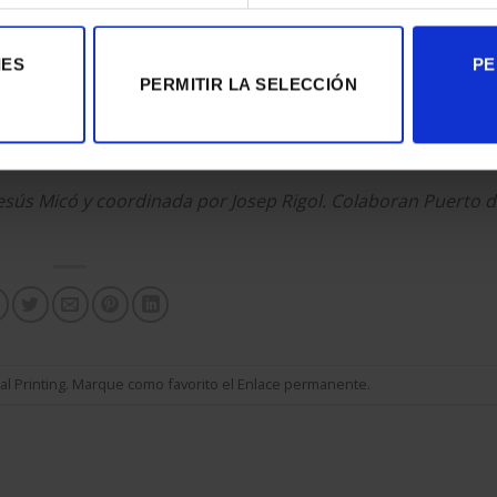
 sido especialmente adaptada para estar ubicada en el
Tingla
IES
PE
PERMITIR LA SELECCIÓN
tica y formal que no dejará indiferente a su audiencia.
17.
sús Micó y coordinada por Josep Rigol. Colaboran Puerto 
tal Printing
. Marque como favorito el
Enlace permanente
.