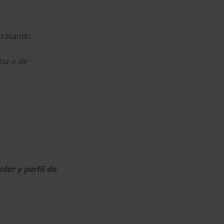
tratando
ima o de
or y perfil de