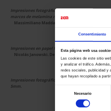
Impresiones fotográficas en b/n en gran formato 
marcos de melamina negros.
Massimiliano Maddalena. Night Vision Scope
Consentimiento
Impresiones en papel fotográfico de diferentes t
Esta página web usa cookie
Nicolás Janowski. De la serie Adrift in Blue (Detal
Las cookies de este sitio we
y analizar el tráfico. Ademá
redes sociales, publicidad y
que hayan recopilado a parti
Impresiones fotográficas en gran formato sobre 
5mm.
Selección
Necesario
de
consentimiento