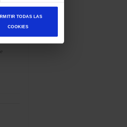
do 2
del
RMITIR TODAS LAS
COOKIES
 En SCAN
de