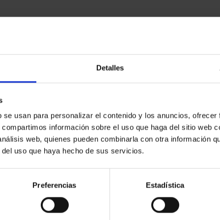
sobre papeles Hahnemühle Fine Art Photo Rag Ultrasmoo
Detalles
amaños, acabadas en PVC de 3mm
s
le)
b se usan para personalizar el contenido y los anuncios, ofrecer
s, compartimos información sobre el uso que haga del sitio web 
 análisis web, quienes pueden combinarla con otra información q
r del uso que haya hecho de sus servicios.
papeles Hahnemühle Fine Art PhotoRag Ultrasmooth, mon
Preferencias
Estadística