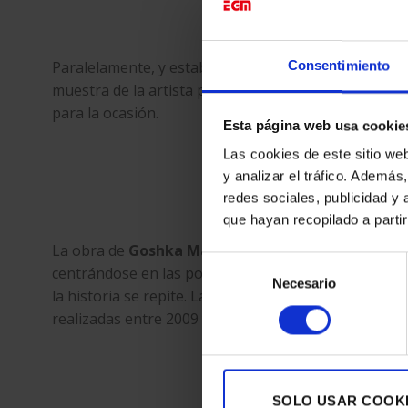
Paralelamente, y estableciendo un diálogo con la exp
Consentimiento
muestra de la artista polaca
Goshka Macuga
en Cat
para la ocasión.
Esta página web usa cookie
Las cookies de este sitio we
y analizar el tráfico. Ademá
redes sociales, publicidad y
que hayan recopilado a parti
La obra de
Goshka Macuga (Varsovia, Polonia, 19
Selección
centrándose en las posibles y múltiples relaciones e
Necesario
de
la historia se repite. La artista presenta las instalacio
consentimiento
realizadas entre 2009 y 2011.
SOLO USAR COOK