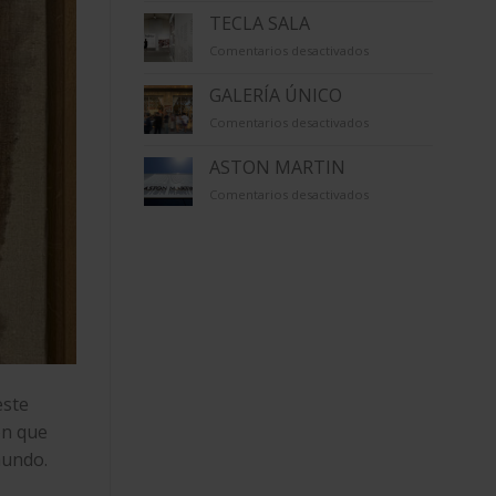
TECLA SALA
en
Comentarios desactivados
TECLA
SALA
GALERÍA ÚNICO
en
Comentarios desactivados
GALERÍA
ÚNICO
ASTON MARTIN
en
Comentarios desactivados
ASTON
MARTIN
este
ón que
mundo.