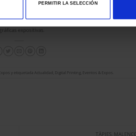
PERMITIR LA SELECCIÓN
25 de septiembre de 2022.
ráficas expositivas.
Expos
y etiquetada
Actualidad
,
Digital Printing
,
Eventos & Expos
.
TÀPIES. MALENC