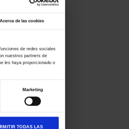
era
Acerca de las cookies
mente
 funciones de redes sociales
con nuestros partners de
ue les haya proporcionado o
edados’,
ón de que
Marketing
rta’,
RMITIR TODAS LAS