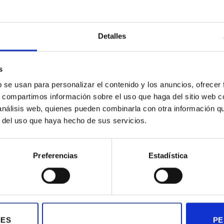
osición ‘
Melancolía’
, se presenta
‘
En movimiento
’
, la prim
Detalles
alunya, en la que incorpora elementos realizados expresa
s
b se usan para personalizar el contenido y los anuncios, ofrecer
s, compartimos información sobre el uso que haga del sitio web 
 análisis web, quienes pueden combinarla con otra información q
r del uso que haya hecho de sus servicios.
67)
pretende ser una relectura de los «relatos históricos her
ntre esas narraciones y el presente, siempre con la convicci
Preferencias
Estadística
nes ‘Plus Ultra’, ‘La naturaleza de la bestia’ y ‘Sin título: La ca
IES
PE