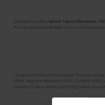
Durante esos años,
Antoni Tàpies (Barcelona, ​​19
de su propia avanzada edad, y en su obra aparecen c
La exposición presenta un total de 13 obras. Inclu
(1994),
Rèquiem
(Réquiem) (1995) y
Dukkha
(1995), 
elements
(Cuatro elementos) (1992) y
Abans-despré