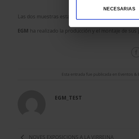
NECESARIAS
Las dos muestras estarán
en exhibición hasta el 
EGM
ha realizado la producción y el montaje de sus g
Esta entrada fue publicada en
Eventos & 
EGM_TEST
NOVES EXPOSICIONS A LA VIRREINA