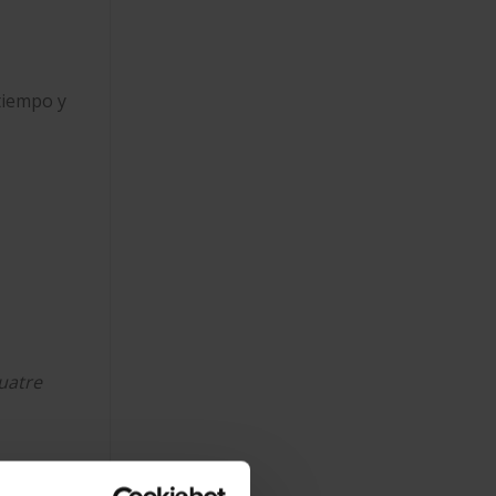
tiempo y
uatre