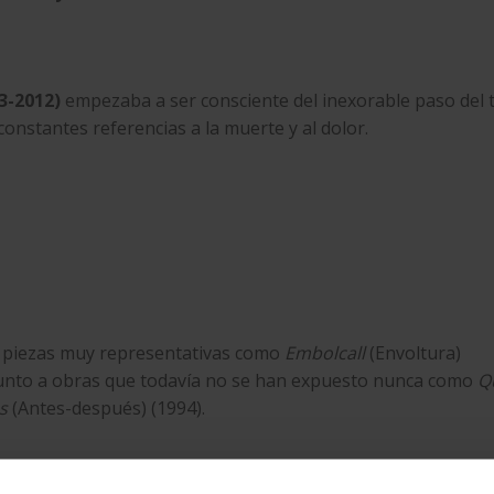
23-2012)
empezaba a ser consciente del inexorable paso del 
onstantes referencias a la muerte y al dolor.
ye piezas muy representativas como
Embolcall
(Envoltura)
junto a obras que todavía no se han expuesto nunca como
Q
s
(Antes-después) (1994).