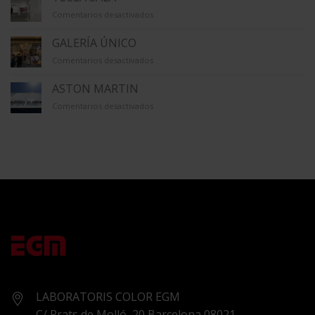
en
Comentarios desactivados
TECLA
SALA
GALERÍA ÚNICO
en
Comentarios desactivados
GALERÍA
ÚNICO
ASTON MARTIN
en
Comentarios desactivados
ASTON
MARTIN
LABORATORIS COLOR EGM
C/ Prats de Molló, 20 Barcelona 08021