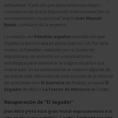
exhaustiva;
“Cada día que pasa existe una mayor
consciencia de que la Exposición Internacional fue un
acontecimiento excepcional”
según
Juan Manuel
Bonet
, comisario de la muestra.
La creación del
Pabellón español
coincidió con que
España se encontraba en plena Guerra Civil. Por este
motivo, el Pabellón, realizado por el Gobierno
Republicano, se convirtió en una plataforma
estratégica para reivindicar la trágica situación que
vivía el país. En su convocatoria se crearon algunas de
las piezas más relevantes de este periodo de la historia
del arte como son:
El Guernica
de Picasso, el mural
El
Segador
de Miró o
La Fuente de Mercurio
de Calder.
Recuperación de “El Segador”
Joan Miró pintó este gran mural expresamente e in
situ en el propio pabellón. La obra formada por seis