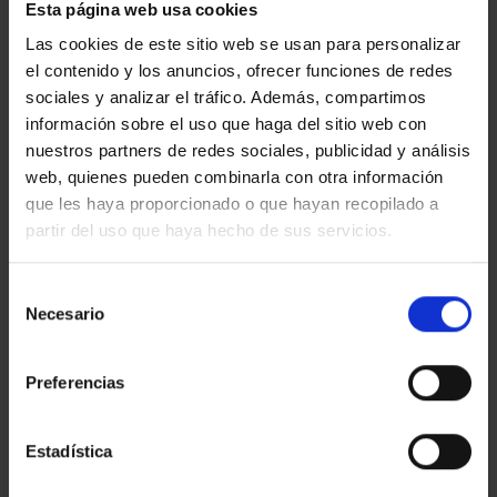
Esta página web usa cookies
Barcelona y París. Fotos: Galería Mayoral
Las cookies de este sitio web se usan para personalizar
El pasado mes de setiembre fue acogida con gran éxito
el contenido y los anuncios, ofrecer funciones de redes
en su presentación oficial en la
Bienal de París,
y en la
sociales y analizar el tráfico. Además, compartimos
actualidad se puede visitar
hasta el 7 de enero de
información sobre el uso que haga del sitio web con
2017 en la sede de la Galería Mayoral en Barcelona.
nuestros partners de redes sociales, publicidad y análisis
web, quienes pueden combinarla con otra información
que les haya proporcionado o que hayan recopilado a
partir del uso que haya hecho de sus servicios.
Selección
Esta entrada fue publicada en
Eventos & Expos
y etiquetada
Digital
Necesario
de
Printing
,
Digitalización
,
Eventos & Expos
,
Fine Art
,
Gran formato
,
consentimiento
Posproducción Digital
.
Preferencias
EGM_TEST
Estadística