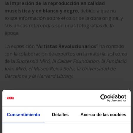
la impresión de la reproducción en calidad
museística y en blanco y negro,
debido a que no
existe información sobre el color de la obra original y
sus únicas referencias son unas fotografías de la
época.
La exposición
“Artistas Revolucionarios
” ha contado
con la colaboración de expertos en la materia, así como
de la
Successió Miró, la Calder Foundation, la Fundació
Joan Miró, el Museo Reina Sofía, la Universidad de
Barcelona y la Harvard Library.
Fotos del montaje de la reproducción de ‘El segador’
en el Gran Palais de París. Fotos: Galería Mayoral
Consentimiento
Detalles
Acerca de las cookies
Imágenes de la obra exhibida en las galerías de