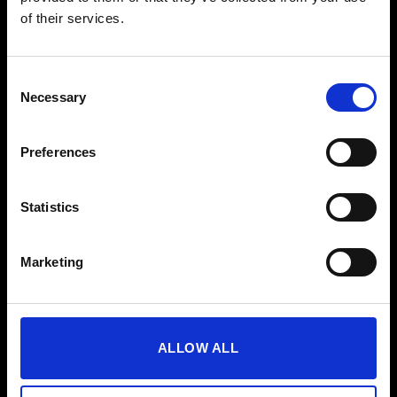
LABORATORIS COLOR EGM
of their services.
C/ Prats de Molló, 20
Barcelona 08021
Consent
Necessary
SCHEDULES
Selection
De Lunes a Viernes de 9:30 a 18:00h
Preferences
CUSTOMER SERVICE
932 01 63 88
Statistics
egm@egm.es
Marketing
WEB MAP
ALLOW ALL
COMPANY