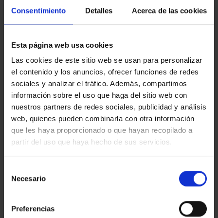
Esta entrada fue publicada en
Eventos & Expos
y etiquetada
Consentimiento
Detalles
Acerca de las cookies
Actualidad
,
Digital Printing
,
Eventos & Expos
.
Esta página web usa cookies
EGM_TEST
Las cookies de este sitio web se usan para personalizar
el contenido y los anuncios, ofrecer funciones de redes
sociales y analizar el tráfico. Además, compartimos
información sobre el uso que haga del sitio web con
nuestros partners de redes sociales, publicidad y análisis
EGM EN ARCO, EGM ES
MNAC
web, quienes pueden combinarla con otra información
ARTE
que les haya proporcionado o que hayan recopilado a
partir del uso que haya hecho de sus servicios.
Selección
ÚLTIMAS NOTICIAS
Necesario
de
consentimiento
LA CAPELLA
Preferencias
en
Comentarios desactivados