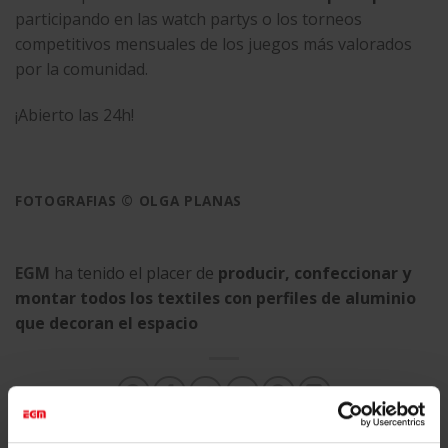
participando en las watch partys o los torneos
competitivos mensuales de los juegos más valorados
por la comunidad.
¡Abierto las 24h!
FOTOGRAFIAS © OLGA PLANAS
EGM
ha tenido el placer de
producir, confeccionar y
montar todos los textiles con perfiles de aluminio
que decoran el espacio