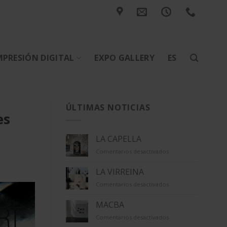
MPRESIÓN DIGITAL
EXPO GALLERY
ES
ÚLTIMAS NOTICIAS
es
LA CAPELLA
en
Comentarios desactivados
LA
CAPELLA
LA VIRREINA
en
Comentarios desactivados
LA
VIRREINA
MACBA
en
Comentarios desactivados
MACBA