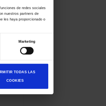
15
‬,
n y el
 funciones de redes sociales
 del
con nuestros partners de
r’
en la
ue les haya proporcionado o
ied
 el
ara el
Marketing
a del
olor.
der de la
RMITIR TODAS LAS
COOKIES
gráfica
.