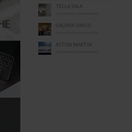
TECLA SALA
en
Comentarios desactivados
TECLA
SALA
GALERÍA ÚNICO
en
Comentarios desactivados
GALERÍA
ÚNICO
ASTON MARTIN
en
Comentarios desactivados
ASTON
MARTIN