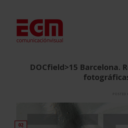
Saltar
al
contenido
DOCfield>15 Barcelona. Re
fotográfica
POSTED
02