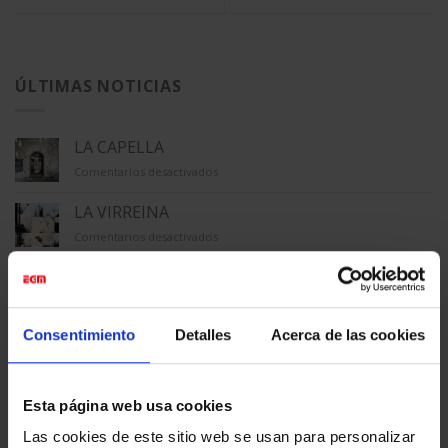
ÚLTIMAS NOTICIAS
LA CAPELLA
en
Comentarios desactivados
LA
CAPELLA
LA VIRREINA
en
Comentarios desactivados
LA
VIRREINA
MACBA
en
Comentarios desactivados
MACBA
Consentimiento
Detalles
Acerca de las cookies
TECLA SALA
en
Comentarios desactivados
TECLA
SALA
GALERÍA ÚNICO
Esta página web usa cookies
en
Comentarios desactivados
Las cookies de este sitio web se usan para personalizar
GALERÍA