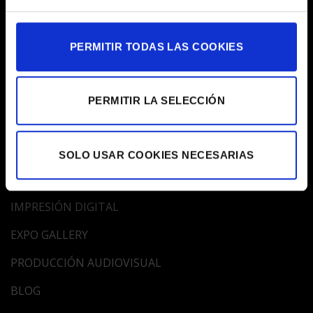
De Lunes a Viernes de 9:30 a 15.00h
PERMITIR TODAS LAS COOKIES
ATENCIÓN AL CLIENTE
932 01 63 88
egm@egm.es
PERMITIR LA SELECCIÓN
MAPA WEB
SOLO USAR COOKIES NECESARIAS
EMPRESA
IMPRESIÓN DIGITAL
EXPO GALLERY
PRODUCCIÓN AUDIOVISUAL
BLOG