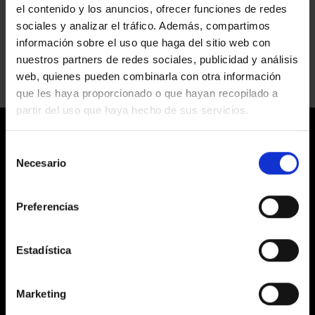
el contenido y los anuncios, ofrecer funciones de redes
ÚNICO
ASTON MARTIN
sociales y analizar el tráfico. Además, compartimos
en
Comentarios desactivados
información sobre el uso que haga del sitio web con
ASTON
MARTIN
nuestros partners de redes sociales, publicidad y análisis
web, quienes pueden combinarla con otra información
que les haya proporcionado o que hayan recopilado a
partir del uso que haya hecho de sus servicios.
Selección
Necesario
de
consentimiento
Preferencias
LABORATORIS COLOR EGM
C/ Prats de Molló, 20 Barcelona 08021
Estadística
HORARIOS
De Lunes a Viernes de 9:30 a 18:00h
Marketing
HORARIO AGOSTO