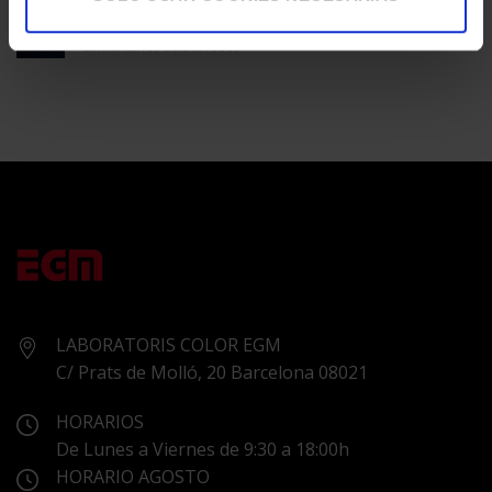
ÚNICO
ASTON MARTIN
en
Comentarios desactivados
ASTON
MARTIN
LABORATORIS COLOR EGM
C/ Prats de Molló, 20 Barcelona 08021
HORARIOS
De Lunes a Viernes de 9:30 a 18:00h
HORARIO AGOSTO