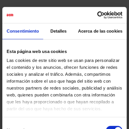
EGM
ha tenido el placer de
producir la exposición
conjuntamente con
Intervento
.
Consentimiento
Detalles
Acerca de las cookies
Esta página web usa cookies
Las cookies de este sitio web se usan para personalizar
Esta entrada fue publicada en
Eventos & Expos
y etiquetada
Actualidad
,
Digital Printing
,
Eventos & Expos
.
el contenido y los anuncios, ofrecer funciones de redes
sociales y analizar el tráfico. Además, compartimos
información sobre el uso que haga del sitio web con
nuestros partners de redes sociales, publicidad y análisis
EGM_TEST
web, quienes pueden combinarla con otra información
que les haya proporcionado o que hayan recopilado a
partir del uso que haya hecho de sus servicios.
LA VIRREINA
FOTONOSTRUM
Selección