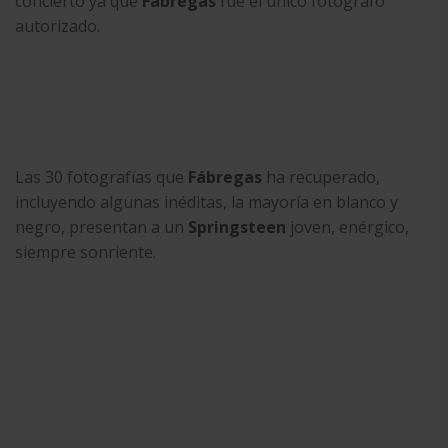
concierto ya que
Fàbregas
fue el único fotógrafo
autorizado.
Las 30 fotografías que
Fábregas
ha recuperado,
incluyendo algunas inéditas, la mayoría en blanco y
negro, presentan a un
Springsteen
joven, enérgico,
siempre sonriente.