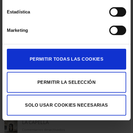
Printing
,
Eventos & Expos
,
Gran formato
,
Vinilo
,
Vinilo impreso
.
Estadística
EGM_TEST
Marketing
PERMITIR TODAS LAS COOKIES
EXPOSICIÓN «50 AÑOS DE
ANIMACIÓN PARA
LA DEMOLICIÓN DEL
THERMOR ATLANTIC
SOMORROSTRO»
PERMITIR LA SELECCIÓN
ÚLTIMAS NOTICIAS
SOLO USAR COOKIES NECESARIAS
LA CAPELLA
en
Comentarios desactivados