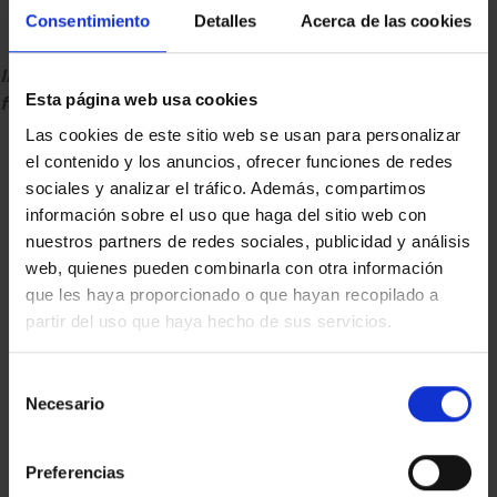
Consentimiento
Detalles
Acerca de las cookies
Imágenes de la inauguración de la ‘escultura
Esta página web usa cookies
fotográfica’
En el
acto inaugural
realizado el martes 19 de julio
se
Las cookies de este sitio web se usan para personalizar
leyó el manifiesto de la Olimpiada Popular,
y contó
el contenido y los anuncios, ofrecer funciones de redes
con la participación del teniente de alcalde del
sociales y analizar el tráfico. Además, compartimos
Ayuntamiento de Barcelona,
Jaume Asens
; la presidenta
información sobre el uso que haga del sitio web con
de la
Fundación La Alternativa, Adelina Escandell
; el
nuestros partners de redes sociales, publicidad y análisis
presidente del
Memorial Democràtic dels Treballadors
web, quienes pueden combinarla con otra información
que les haya proporcionado o que hayan recopilado a
de SEAT, Josep Carles Vallejo
, así como de testigos de la
partir del uso que haya hecho de sus servicios.
época.
Selección
Necesario
de
consentimiento
Preferencias
Esta entrada fue publicada en
Digital Printing
y etiquetada
Digital