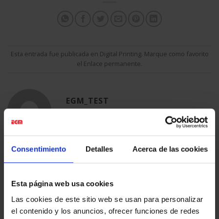
Esta entrada fue publicada en
Digital Printing
. Marque como favorito
el
Enlace permanente
.
EGM_TEST
Consentimiento
Detalles
Acerca de las cookies
IMPRESIÓN DIGITAL FINE
EXPOSICIÓN ’CATALUNYA
ART CON CERTIFICADO
MOTO’
DIGIGRAPHIE
Esta página web usa cookies
Las cookies de este sitio web se usan para personalizar
el contenido y los anuncios, ofrecer funciones de redes